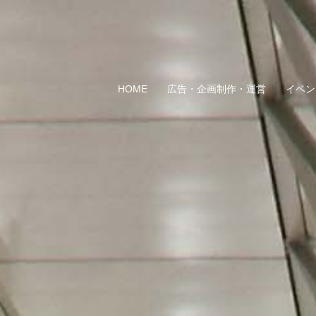
コ
ン
テ
ン
ツ
HOME
広告・企画制作・運営
イベン
へ
ス
キ
ッ
プ